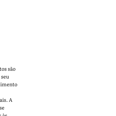
tos são
 seu
stimento
ais. A
se
s às