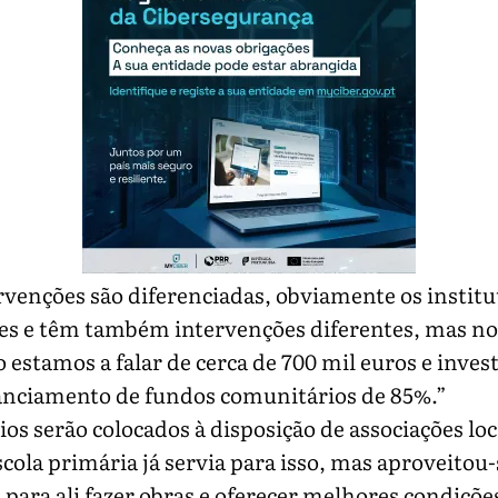
rvenções são diferenciadas, obviamente os institu
es e têm também intervenções diferentes, mas no
 estamos a falar de cerca de 700 mil euros e inve
anciamento de fundos comunitários de 85%.”
cios serão colocados à disposição de associações loc
scola primária já servia para isso, mas aproveitou-
ara ali fazer obras e oferecer melhores condiçõe