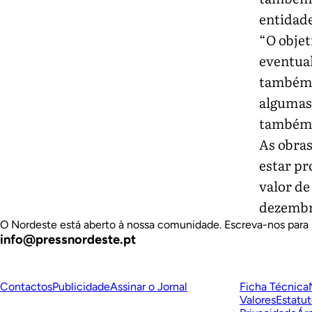
entidade
“O objet
eventua
também 
algumas 
também p
As obras
estar pr
valor de
dezembr
O Nordeste está aberto à nossa comunidade. Escreva-nos para 
info@pressnordeste.pt
Contactos
Publicidade
Assinar o Jornal
Ficha Técnica
Valores
Estatut