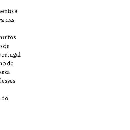
mento e
va nas
muitos
o de
Portugal
omo do
essa
desses
s do