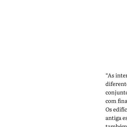
“As inte
diferent
conjunto
com fin
Os edifí
antiga e
também p