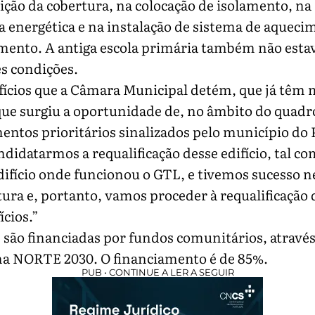
ição da cobertura, na colocação de isolamento, na
 energética e na instalação de sistema de aqueci
mento. A antiga escola primária também não esta
s condições.
fícios que a Câmara Municipal detém, que já têm 
que surgiu a oportunidade de, no âmbito do quadr
entos prioritários sinalizados pelo município do 
ndidatarmos a requalificação desse edifício, tal c
difício onde funcionou o GTL, e tivemos sucesso n
ura e, portanto, vamos proceder à requalificação 
ícios.”
 são financiadas por fundos comunitários, atravé
a NORTE 2030. O financiamento é de 85%.
PUB • CONTINUE A LER A SEGUIR