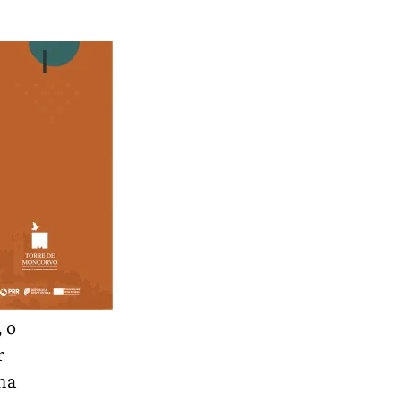
 o
r
na