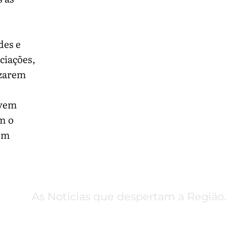
des e
ciações,
izarem
evem
m o
 em
As Notícias que despertam a Região.