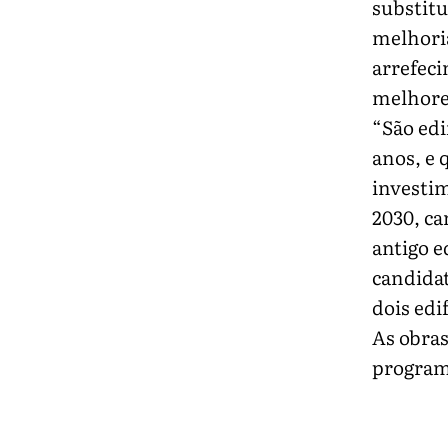
substitu
melhoria
arrefeci
melhore
“São edi
anos, e 
investim
2030, ca
antigo e
candidat
dois edif
As obras
program