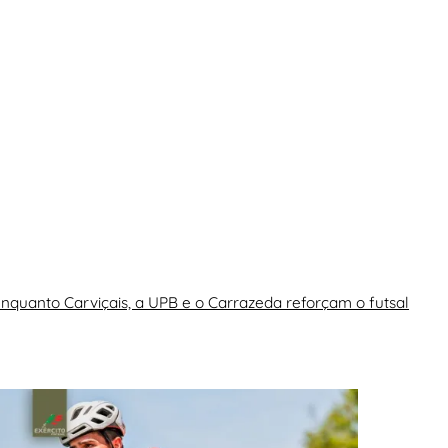
enquanto Carviçais, a UPB e o Carrazeda reforçam o futsal