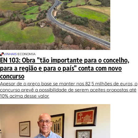
•
VINHAIS
ECONOMIA
EN 103: Obra "tão importante para o concelho,
para a região e para o país" conta com novo
concurso
Apesar de o preço base se manter nos 82,5 milhões de euros, o
concurso prevê a possibilidade de serem aceites propostas até
10% acima desse valor.