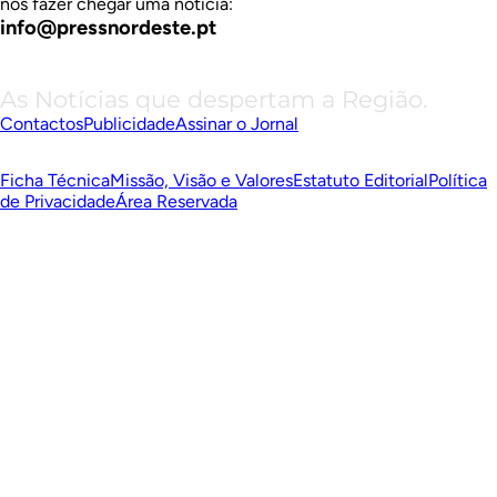
nos fazer chegar uma notícia:
info@pressnordeste.pt
As Notícias que despertam a Região.
Contactos
Publicidade
Assinar o Jornal
Ficha Técnica
Missão, Visão e Valores
Estatuto Editorial
Política
de Privacidade
Área Reservada