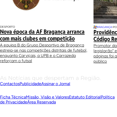
DESPORTO
•
BRAGANÇA
PO
Nova época da AF Bragança arranca
Providênc
com mais clubes em competição
Código R
A equipa B do Grupo Desportivo de Bragança
Promotor da
estreia-se nas competições distritais de futebol,
legislação”
enquanto Carviçais, a UPB e o Carrazeda
páginas foi
reforçam o futsal
público
As Notícias que despertam a Região.
Contactos
Publicidade
Assinar o Jornal
Ficha Técnica
Missão, Visão e Valores
Estatuto Editorial
Política
de Privacidade
Área Reservada