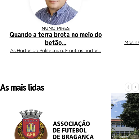
NUNO PIRES
Quando a terra brota no meio do
betão...
Mas ne
As Hortas do Politécnico. E outras hortas...
As mais lidas
‹
›