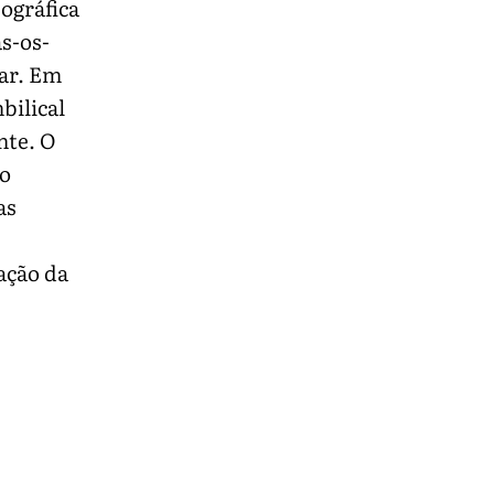
eográfica
s-os-
ar. Em
bilical
nte. O
so
as
ação da