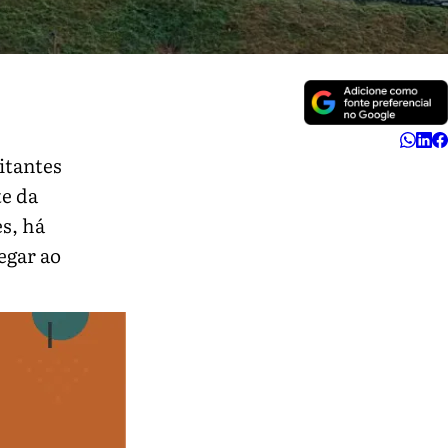
sitantes
te da
s, há
egar ao