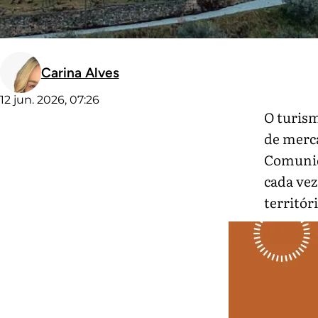
Carina Alves
12 jun. 2026, 07:26
O turism
de merca
Comunid
cada vez
territór