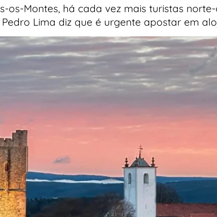
-os-Montes, há cada vez mais turistas norte-
, Pedro Lima diz que é urgente apostar em alo