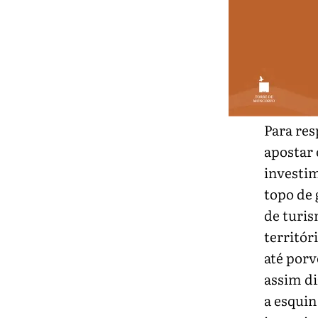
Para res
apostar
investim
topo de 
de turis
territó
até porv
assim di
a esquin