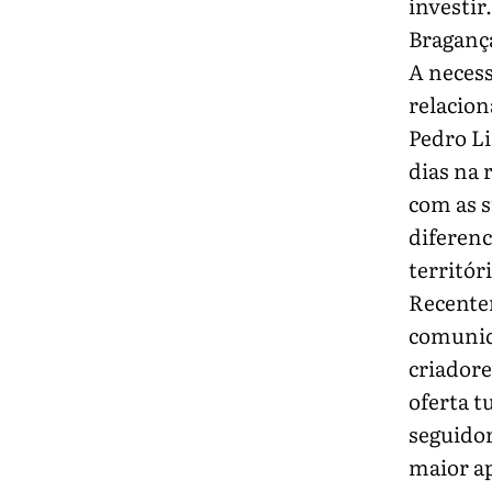
investir
Braganç
A neces
relacion
Pedro L
dias na
com as 
diferenc
territór
Recente
comunida
criadore
oferta t
seguidor
maior ap