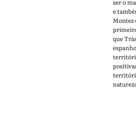
ser o ma
e também
Montes 
primeiro
que Trá
espanho
territór
positiva
territór
natureza