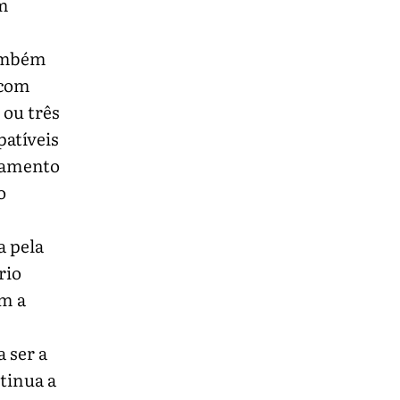
em
também
 com
 ou três
atíveis
ojamento
o
a pela
rio
em a
 ser a
tinua a