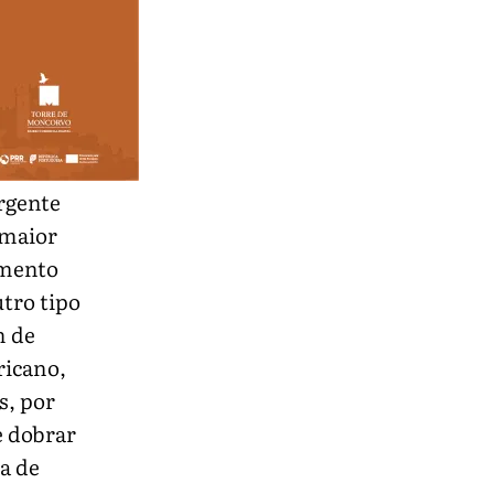
rgente
 maior
amento
tro tipo
m de
ricano,
s, por
e dobrar
a de