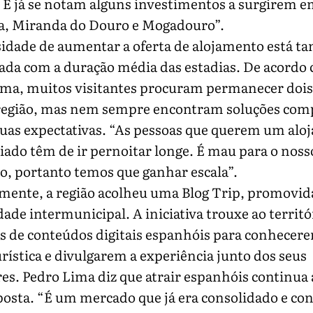
. E já se notam alguns investimentos a surgirem 
a, Miranda do Douro e Mogadouro”.
sidade de aumentar a oferta de alojamento está 
ada com a duração média das estadias. De acordo
ima, muitos visitantes procuram permanecer dois
 região, mas nem sempre encontram soluções comp
suas expectativas. “As pessoas que querem um al
iado têm de ir pernoitar longe. É mau para o noss
io, portanto temos que ganhar escala”.
mente, a região acolheu uma Blog Trip, promovid
de intermunicipal. A iniciativa trouxe ao territó
s de conteúdos digitais espanhóis para conhecer
urística e divulgarem a experiência junto dos seus
es. Pedro Lima diz que atrair espanhóis continua a
osta. “É um mercado que já era consolidado e con