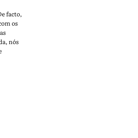
e facto,
com os
tas
da, nós
e