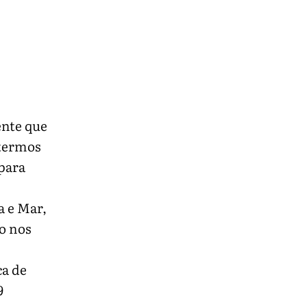
ente que
 termos
para
a e Mar,
o nos
ca de
9