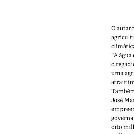
O autarc
agricult
climátic
“A água 
o regadi
uma agr
atrair i
Também 
José Ma
empreen
governan
oito mil