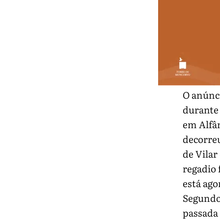
O anúnci
durante 
em Alfâ
decorreu
de Vilar
regadio 
está ago
Segundo
passada 