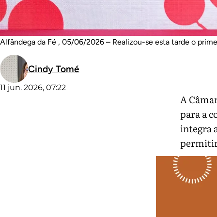
Alfândega da Fé , 05/06/2026 – Realizou-se esta tarde o prime
Cindy Tomé
11 jun. 2026, 07:22
A Câmara
para a c
integra 
permitir