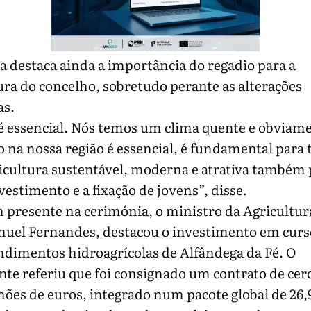
a destaca ainda a importância do regadio para a
ura do concelho, sobretudo perante as alterações
as.
é essencial. Nós temos um clima quente e obviam
o na nossa região é essencial, é fundamental para
icultura sustentável, moderna e atrativa também 
nvestimento e a fixação de jovens”, disse.
presente na cerimónia, o ministro da Agricultur
nuel Fernandes, destacou o investimento em curs
dimentos hidroagrícolas de Alfândega da Fé. O
te referiu que foi consignado um contrato de cer
hões de euros, integrado num pacote global de 26,