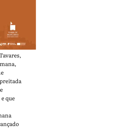
 Tavares,
semana,
me
mpreitada
de
 e que
emana
lcançado