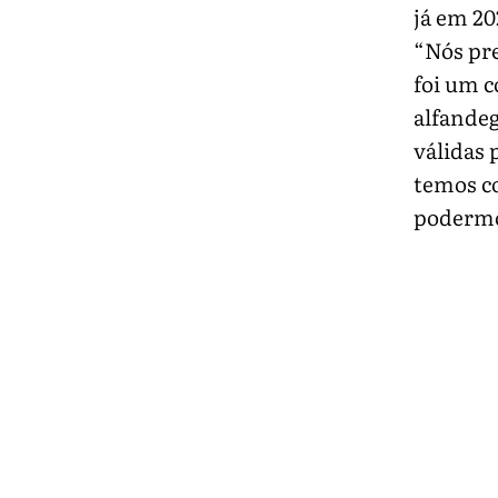
já em 20
“Nós pre
foi um 
alfandeg
válidas 
temos c
podermos