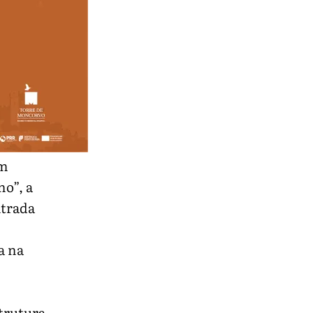
Um
o”, a
ntrada
a na
strutura