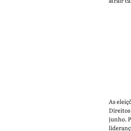
atrair c
As eleiç
Direitos
junho. P
lideranç