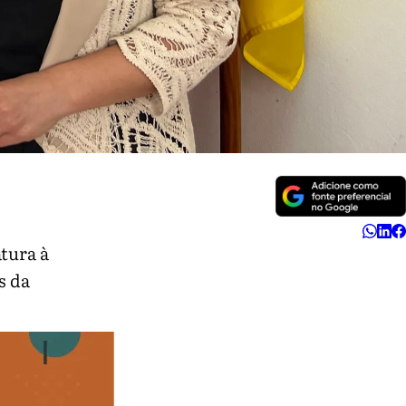
tura à
s da