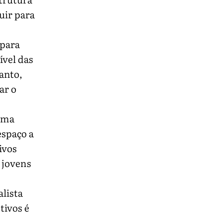
uir para
s
 para
ível das
tanto,
ar o
uma
espaço a
ivos
 jovens
alista
tivos é