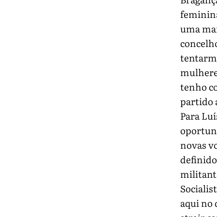
feminina
uma maio
concelho
tentarmo
mulheres
tenho co
partido 
Para Lu
oportuni
novas vo
definido
militant
Socialis
aqui no 