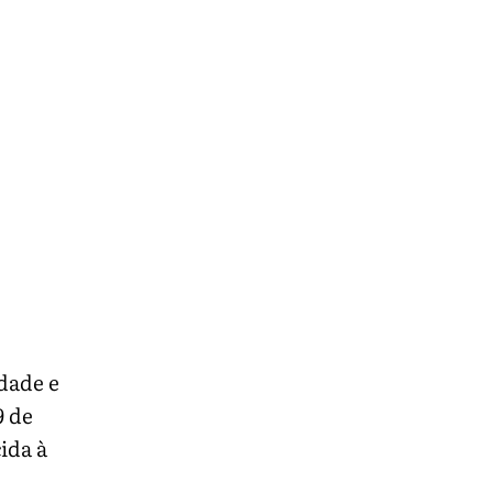
ldade e
9 de
ida à