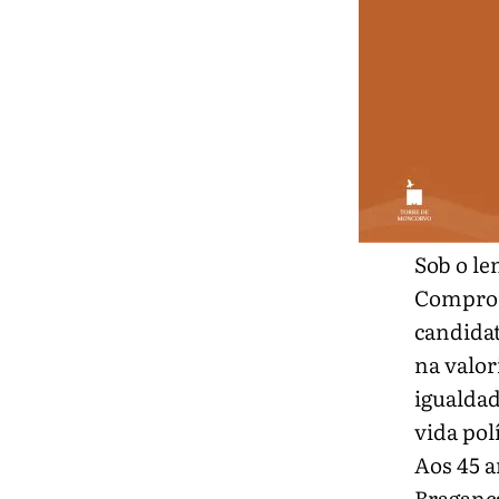
Sob o le
Comprom
candidat
na valor
igualdad
vida polí
Aos 45 a
Bragança