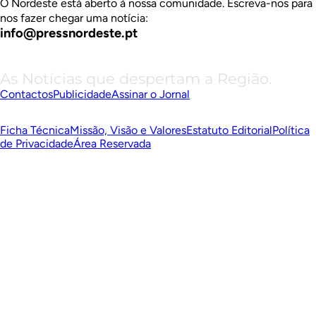
O Nordeste está aberto à nossa comunidade. Escreva-nos para
nos fazer chegar uma notícia:
info@pressnordeste.pt
As Notícias que despertam a Região.
Contactos
Publicidade
Assinar o Jornal
Ficha Técnica
Missão, Visão e Valores
Estatuto Editorial
Política
de Privacidade
Área Reservada