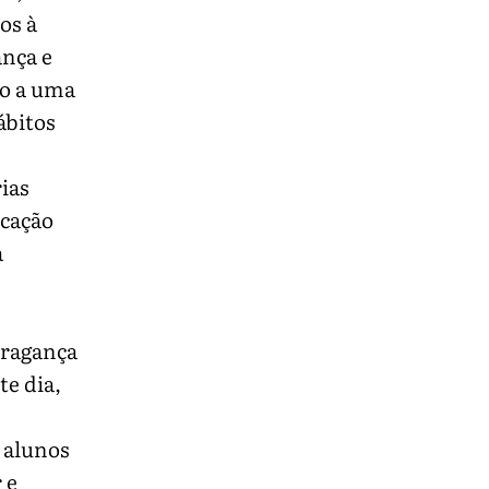
os à
ança e
do a uma
ábitos
ias
ucação
a
Bragança
e dia,
 alunos
 e