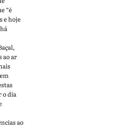
de
e “é
 e hoje
 há
açal,
 ao ar
mais
 sem
estas
 o dia
e
ências ao