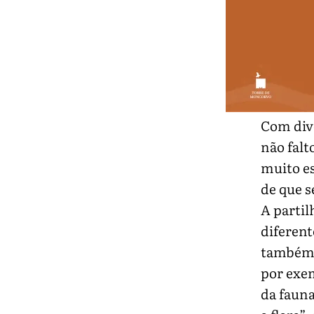
Com dive
não falt
muito es
de que se
A partil
diferent
também s
por exe
da fauna