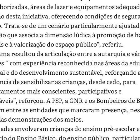
borizadas, áreas de lazer e equipamentos adequad
ão desta iniciativa, oferecendo condições de segur
. Trata-se de um cenário particularmente ajusta
ão que associa a dimensão lúdica à promoção de h
s e à valorização do espaço público”, referiu.
ma resultou da articulação entre a autarquia e vár
s “ com experiência reconhecida nas áreas da ed
l e do desenvolvimento sustentável, reforçando 
cia de sensibilizar as crianças, desde cedo, para
mentos mais conscientes, participativos e
veis”, reforçou. A PSP, a GNR e os Bombeiros de 
m entre as entidades que marcaram presença, nest
ias demonstrações dos meios.
dades envolveram crianças do ensino pré-escolar e
iclo do Ensino Básico, do ensino público, particular