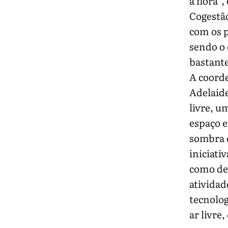
a flora”
Cogestã
com os 
sendo o 
bastante
A coord
Adelaide
livre, u
espaço e
sombra 
iniciati
como dev
atividad
tecnolog
ar livre