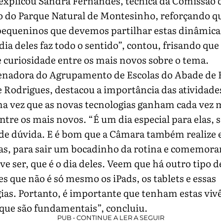
, explicou Sandra Fernandes, técnica da Comissão 
o do Parque Natural de Montesinho, reforçando qu
pequeninos que devemos partilhar estas dinâmicas
dia deles faz todo o sentido”, contou, frisando que
 curiosidade entre os mais novos sobre o tema.
enadora do Agrupamento de Escolas do Abade de B
 Rodrigues, destacou a importância das atividades
ma vez que as novas tecnologias ganham cada vez 
ntre os mais novos. “É um dia especial para elas,
de dúvida. E é bom que a Câmara também realize 
vas, para sair um bocadinho da rotina e comemorar
e ser, que é o dia deles. Veem que há outro tipo d
es que não é só mesmo os iPads, os tablets e essas
ias. Portanto, é importante que tenham estas viv
, que são fundamentais”, concluiu.
PUB • CONTINUE A LER A SEGUIR