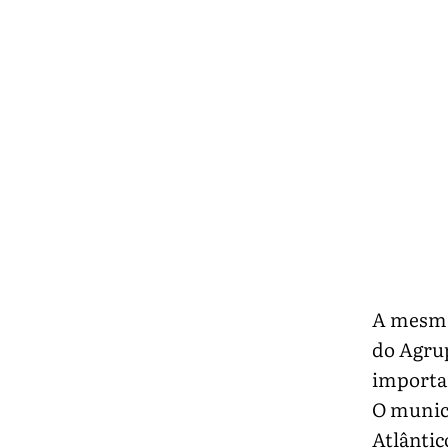
A mesma 
do Agrup
importan
O municí
Atlântic