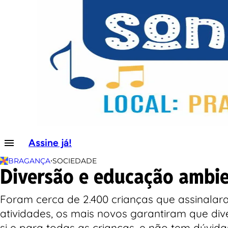
Assine já!
•
BRAGANÇA
SOCIEDADE
Diversão e educação ambi
Foram cerca de 2.400 crianças que assinalar
atividades, os mais novos garantiram que div
si e para todas as crianças, e não tem dúvida