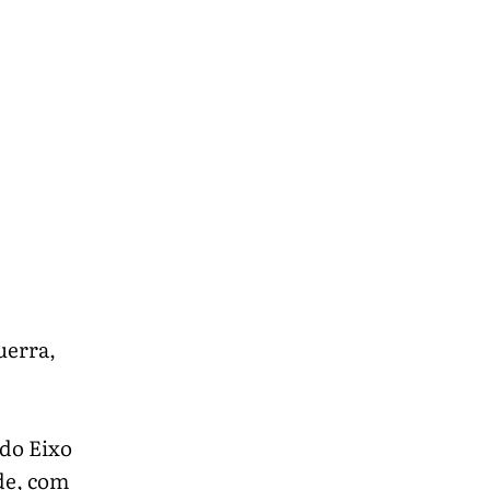
uerra,
 do Eixo
de, com