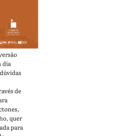
versão
 dia
 dúvidas
ravés de
ara
ctones,
ho, quer
cada para