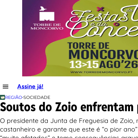
Assine já!
•
REGIÃO
SOCIEDADE
Soutos do Zoio enfrentam 
O presidente da Junta de Freguesia de Zoio
castanheiro e garante que este é “o pior ano
“muito afetados” e teme consequências grav