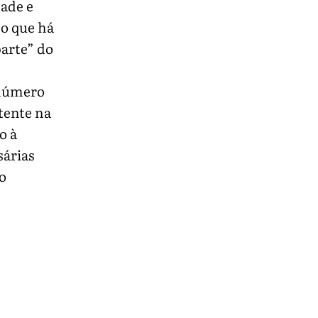
ade e
mo que há
arte” do
 número
tente na
o à
sárias
o