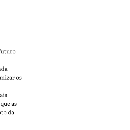
futuro
nda
imizar os
ais
 que as
nto da