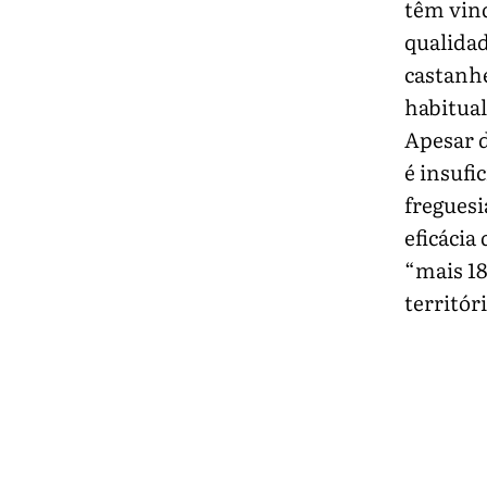
têm vin
qualidad
castanh
habitual
Apesar d
é insufi
freguesi
eficácia
“mais 18
territór