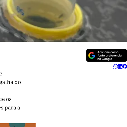
e
 galha do
ue os
s para a