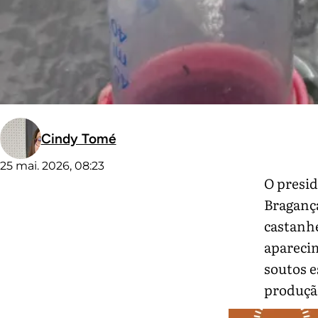
Cindy Tomé
25 mai. 2026, 08:23
O presid
Bragança
castanhe
aparecim
soutos e
produçã