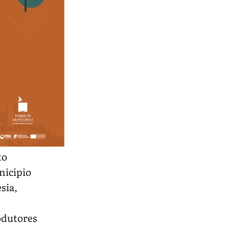
to
nicípio
sia,
odutores