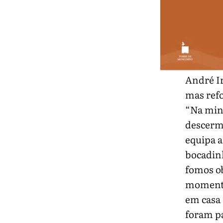
André Ir
mas refo
“Na min
descermo
equipa a
bocadinh
fomos ob
momento
em casa
foram pa