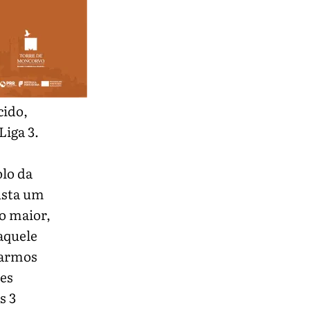
cido,
Liga 3.
olo da
custa um
o maior,
aquele
tarmos
es
s 3