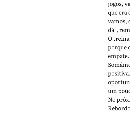
jogos, v
que era 
vamos, c
dá”, rem
O treina
porque d
empate.
Somámos
positiva
oportun
um pouco
No próx
Rebordo