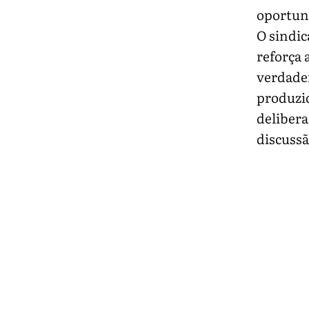
oportuni
O sindic
reforça 
verdadei
produzi
deliber
discussã