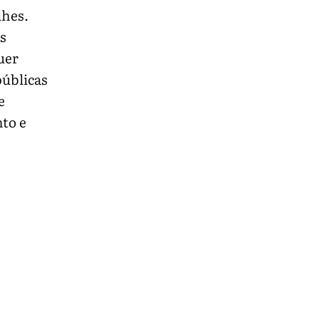
lhes.
s
uer
públicas
e
to e